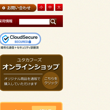
小
中
大