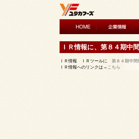
ＩＲ情報に、第８４期中
ＩＲ情報 ＩＲツールに
第８４期中間
ＩＲ情報へのリンクは→
こちら