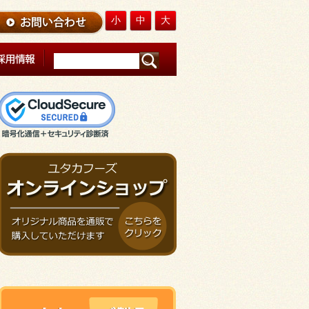
小
中
大