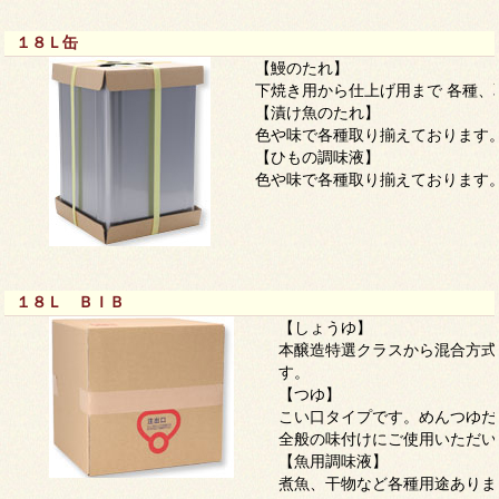
１８Ｌ缶
【鰻のたれ】
下焼き用から仕上げ用まで 各種、
【漬け魚のたれ】
色や味で各種取り揃えております
【ひもの調味液】
色や味で各種取り揃えております
１８Ｌ ＢＩＢ
【しょうゆ】
本醸造特選クラスから混合方式
す。
【つゆ】
こい口タイプです。めんつゆだ
全般の味付けにご使用いただい
【魚用調味液】
煮魚、干物など各種用途ありま