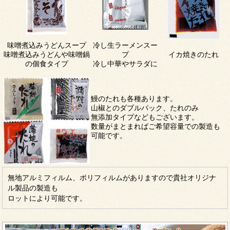
味噌煮込みうどんスープ
冷し生ラーメンスー
味噌煮込みうどんや味噌鍋
プ
イカ焼きのたれ
の個食タイプ
冷し中華やサラダに
鰻のたれも各種あります。
山椒とのダブルパック、たれのみ
無添加タイプなどもございます。
数量がまとまればご希望容量での製造も
可能です。
無地アルミフィルム、ポリフィルムがありますので貴社オリジナ
ル製品の製造も
ロットにより可能です。