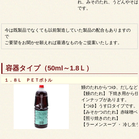
れ、みそのたれ、うどんやそば
です。
今は既製品でなくても以前製造していた製品の配合もありますの
で
ご要望をお聞かせ願えれば最適なものをご提案いたします。
容器タイプ（50ml～1.8Ｌ）
１．８Ｌ ＰＥＴボトル
鰻のたれからつゆ、だしなど
【鰻のたれ】 下焼き用から
インナップがあります。
【つゆ】うす口タイプです。
【みそかつのたれ】赤味噌ベ
【照り焼きのたれ】
【ラーメンスープ ・ 冷し生