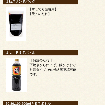
１㎏スタンドパック
【すしてり詰替用】
【天丼のたれ】
１Ｌ ＰＥＴボトル
【蒲焼のたれ 】
下焼きから仕上げ、飯かけまで
対応タイプ その他各種充填可能
です。
50.80.100.200mlＰＥＴボトル