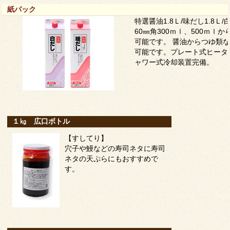
紙パック
特選醤油1.8Ｌ/味だし1.8Ｌ/
60㎜角300ｍｌ、500ｍｌか
可能です。 醤油からつゆ類
可能です。プレート式ヒータ
ャワー式冷却装置完備。
１㎏ 広口ボトル
【すしてり】
穴子や鰻などの寿司ネタに寿司
ネタの天ぷらにもおすすめで
す。