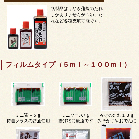
既製品はうなぎ蒲焼のたれ
しかありませんがつゆ、た
れなど各種充填可能です。
フィルムタイプ（５ｍｌ～１００ｍｌ）
ミニ醤油５ｇ
ミニソース7ｇ
みそのたれ１３ｇ
特選クラスの醤油使用
揚げ物に最適です
みそかつやおでんに